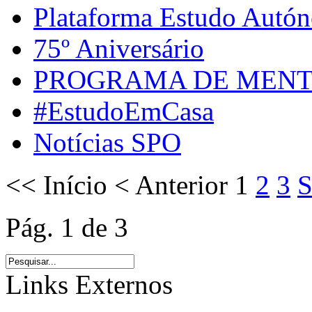
Plataforma Estudo Autó
75º Aniversário
PROGRAMA DE MENT
#EstudoEmCasa
Notícias SPO
<<
Início
<
Anterior
1
2
3
S
Pág. 1 de 3
Links Externos