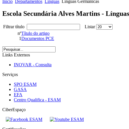
Início
Departamentos
Línguas
Línguas Germânicas
Escola Secundária Alves Martins - Língua
Filtrar título
Listar
nº
Título do artigo
1
Documentos PCE
Links Externos
INOVAR - Consulta
Serviços
SPO ESAM
GASA
EFA
Centro Qualifica - ESAM
CiberEspaço